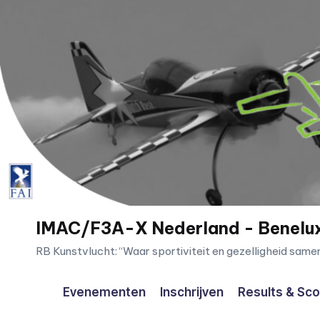
Ga
naar
de
inhoud
IMAC/F3A-X Nederland - Benelu
RB Kunstvlucht: “Waar sportiviteit en gezelligheid sam
Evenementen
Inschrijven
Results & Sc