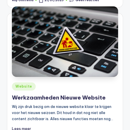
Geen reacties
Roy Oostema
21/01/2025
Geplaatst
door
Geplaatst
Website
in
Werkzaamheden Nieuwe Website
Wij zijn druk bezig om de nieuwe website klaar te krijgen
voor het nieuwe seizoen. Dit houd in dat nog niet alle
content zichtbaar is. Alles nieuwe functies moeten nog…
Lees meer