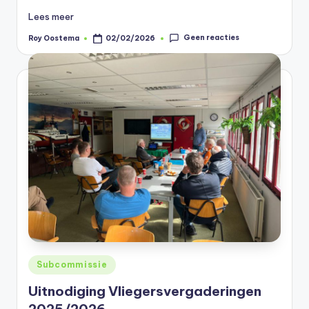
Lees meer
Geen reacties
Roy Oostema
02/02/2026
Geplaatst
door
Geplaatst
Subcommissie
in
Uitnodiging Vliegersvergaderingen
2025/2026