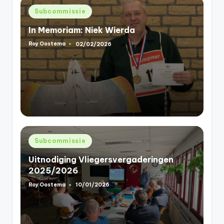
Geplaatst
Subcommissie
in
In Memoriam: Niek Wierda
Roy Oostema
02/02/2026
Geplaatst
door
Geplaatst
Subcommissie
in
Uitnodiging Vliegersvergaderingen
2025/2026
Roy Oostema
10/01/2026
Geplaatst
door