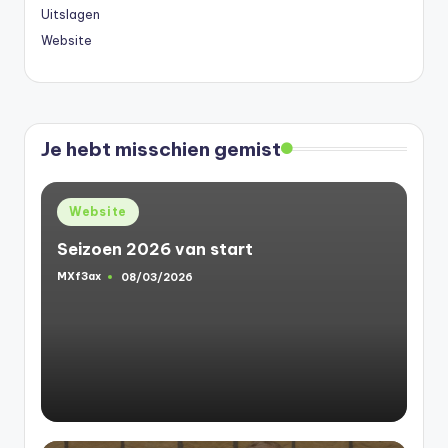
Uitslagen
Website
Je hebt misschien gemist
Geplaatst
Website
in
Seizoen 2026 van start
MXf3ax
08/03/2026
Geplaatst
door