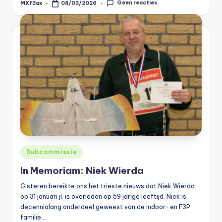
Geen reacties
MXf3ax
08/03/2026
Geplaatst
door
Geplaatst
Subcommissie
in
In Memoriam: Niek Wierda
Gisteren bereikte ons het trieste nieuws dat Niek Wierda
op 31 januari jl. is overleden op 59 jarige leeftijd. Niek is
decennialang onderdeel geweest van de indoor- en F3P
familie.…