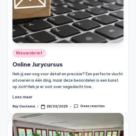
Geplaatst
Nieuwsbrief
in
Online Jurycursus
Heb jij een oog voor detail en precisie? Een perfecte vlucht
uitvoeren is één ding, maar deze beoordelen is een kunst
op zich! Heb je er ooit over nagedacht hoe…
Lees meer
Geen reacties
Roy Oostema
28/03/2025
Geplaatst
door