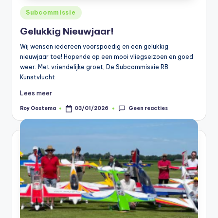
Geplaatst
Subcommissie
in
Gelukkig Nieuwjaar!
Wij wensen iedereen voorspoedig en een gelukkig
nieuwjaar toe! Hopende op een mooi vliegseizoen en goed
weer. Met vriendelijke groet, De Subcommissie RB
Kunstvlucht
Lees meer
Geen reacties
Roy Oostema
03/01/2026
Geplaatst
door