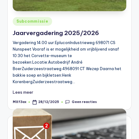
Geplaatst
Subcommissie
in
Jaarvergadering 2025/2026
Vergadering 14.00 uur:EpluconIndustrieweg 698071 CS
Nunspeet Vooraf is er mogelijkheid om vrijblijvend vanaf
10:30 het Corvette-museum te
bezoeken:Locatie:Autobedrijf André
BoerZuiderzeestraatweg 4968091 CT Wezep Daarna het
bakkie soep en bijkletsen:Henk
KorenbergZuiderzeestraatweg…
Lees meer
Geen reacties
MXf3ax
28/12/2025
Geplaatst
door