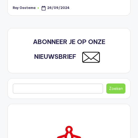
Roy Oostema
26/09/2024
Geplaatst
door
ABONNEER JE OP ONZE
NIEUWSBRIEF
Zoeken
Zoeken