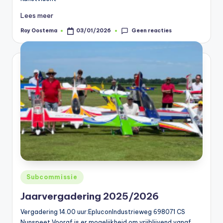
Lees meer
Geen reacties
Roy Oostema
03/01/2026
Geplaatst
door
Geplaatst
Subcommissie
in
Jaarvergadering 2025/2026
Vergadering 14.00 uur:EpluconIndustrieweg 698071 CS
Nunspeet Vooraf is er mogelijkheid om vrijblijvend vanaf