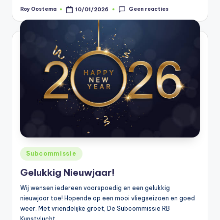
Geen reacties
Roy Oostema
10/01/2026
Geplaatst
door
Geplaatst
Subcommissie
in
Gelukkig Nieuwjaar!
Wij wensen iedereen voorspoedig en een gelukkig
nieuwjaar toe! Hopende op een mooi vliegseizoen en goed
weer. Met vriendelijke groet, De Subcommissie RB
Kunstvlucht