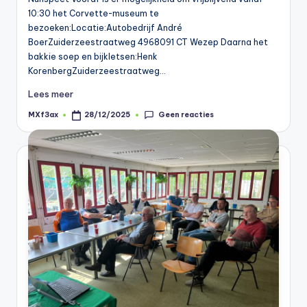
10:30 het Corvette-museum te
bezoeken:Locatie:Autobedrijf André
BoerZuiderzeestraatweg 4968091 CT Wezep Daarna het
bakkie soep en bijkletsen:Henk
KorenbergZuiderzeestraatweg…
Lees meer
Geen reacties
MXf3ax
28/12/2025
Geplaatst
door