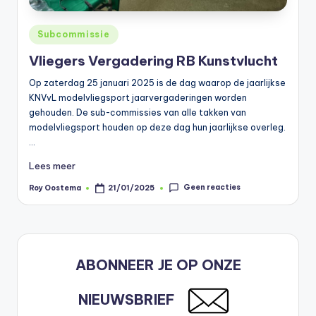
Geplaatst
Subcommissie
in
Vliegers Vergadering RB Kunstvlucht
Op zaterdag 25 januari 2025 is de dag waarop de jaarlijkse
KNVvL modelvliegsport jaarvergaderingen worden
gehouden. De sub-commissies van alle takken van
modelvliegsport houden op deze dag hun jaarlijkse overleg.
…
Lees meer
Geen reacties
Roy Oostema
21/01/2025
Geplaatst
door
ABONNEER JE OP ONZE
NIEUWSBRIEF