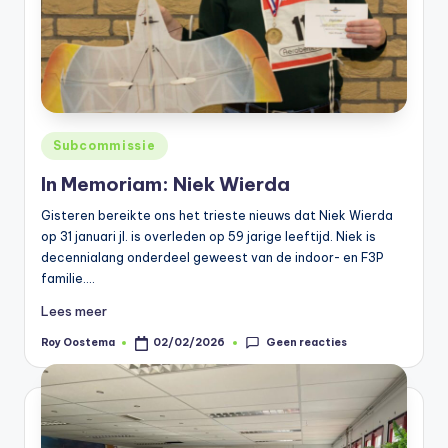
Geplaatst
Subcommissie
in
In Memoriam: Niek Wierda
Gisteren bereikte ons het trieste nieuws dat Niek Wierda
op 31 januari jl. is overleden op 59 jarige leeftijd. Niek is
decennialang onderdeel geweest van de indoor- en F3P
familie.…
Lees meer
Geen reacties
Roy Oostema
02/02/2026
Geplaatst
door