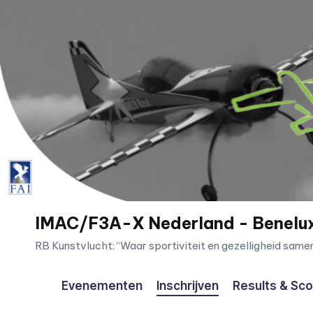
Ga
naar
de
inhoud
IMAC/F3A-X Nederland - Benelu
RB Kunstvlucht: “Waar sportiviteit en gezelligheid sam
Evenementen
Inschrijven
Results & Sc