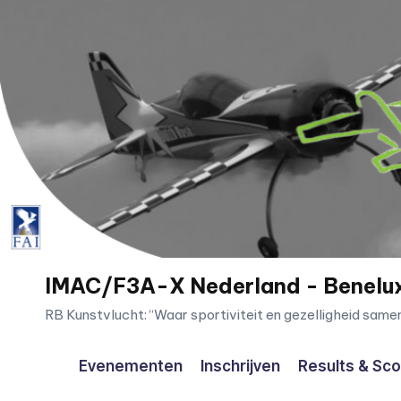
Ga
naar
de
inhoud
IMAC/F3A-X Nederland - Benelu
RB Kunstvlucht: “Waar sportiviteit en gezelligheid sam
Evenementen
Inschrijven
Results & Sc