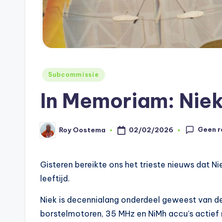
Geplaatst
Subcommissie
in
In Memoriam: Nie
Geen r
02/02/2026
Roy Oostema
Geplaatst
door
Gisteren bereikte ons het trieste nieuws dat Nie
leeftijd.
Niek is decennialang onderdeel geweest van de i
borstelmotoren, 35 MHz en NiMh accu’s actief 